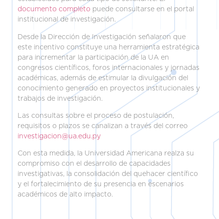
documento completo
puede consultarse en el portal
institucional de investigación.
Desde la Dirección de Investigación señalaron que
este incentivo constituye una herramienta estratégica
para incrementar la participación de la UA en
congresos científicos, foros internacionales y jornadas
académicas, además de estimular la divulgación del
conocimiento generado en proyectos institucionales y
trabajos de investigación.
Las consultas sobre el proceso de postulación,
requisitos o plazos se canalizan a través del correo
investigacion@ua.edu.py
Con esta medida, la Universidad Americana realza su
compromiso con el desarrollo de capacidades
investigativas, la consolidación del quehacer científico
y el fortalecimiento de su presencia en escenarios
académicos de alto impacto.