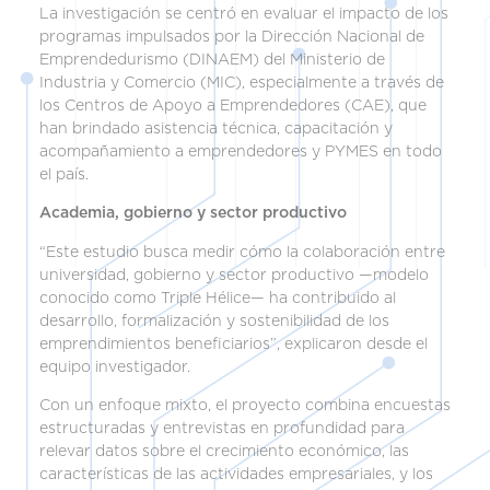
La investigación se centró en evaluar el impacto de los
programas impulsados por la Dirección Nacional de
Emprendedurismo (DINAEM) del Ministerio de
Industria y Comercio (MIC), especialmente a través de
los Centros de Apoyo a Emprendedores (CAE), que
han brindado asistencia técnica, capacitación y
acompañamiento a emprendedores y PYMES en todo
el país.
Academia, gobierno y sector productivo
“Este estudio busca medir cómo la colaboración entre
universidad, gobierno y sector productivo —modelo
conocido como Triple Hélice— ha contribuido al
desarrollo, formalización y sostenibilidad de los
emprendimientos beneficiarios”, explicaron desde el
equipo investigador.
Con un enfoque mixto, el proyecto combina encuestas
estructuradas y entrevistas en profundidad para
relevar datos sobre el crecimiento económico, las
características de las actividades empresariales, y los