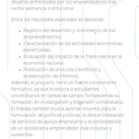
desafíos enfrentados por los emprendedores tras
recibir asistencia institucional.
Entre los resultados esperados se destacan:
Registro del desarrollo y crecimiento de los
emprendimientos.
Caracterización de las actividades económicas
beneficiadas.
Evaluación del impacto de la Triple Hélice en la
economía nacional.
Publicación de artículos científicos y
presentación de informes.
Además, el proyecto tiene un fuerte componente
formativo, ya que involucra a estudiantes
universitarios en tareas de campo, fortaleciendo su
formación en investigación y Extensión Universitaria.
El trabajo también busca aportar insumos para la
formulación de políticas públicas, la descentralización
de servicios de apoyo empresarial y la consolidación
de un ecosistema emprendedor más inclusivo y
sostenible.